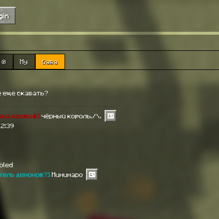
gin
🧭
My
база
е еще сказать?
ана крови🩸]
чёрный коpоль./\.
12:39
abled
тель демонов?]
Мимимаро