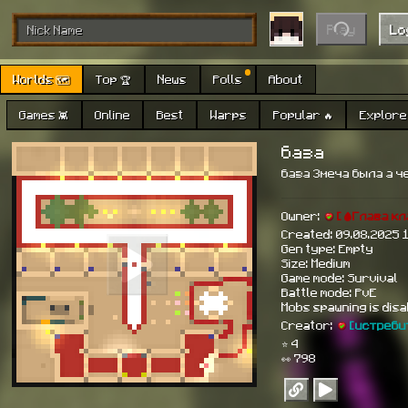
Play
Lo
Worlds 🗺
Top 🏆
News
Polls
About
Games 👾
Online
Best
Warps
Popular 🔥
Explore 
база
база 3меча была а ч
Owner:
[🩸Глава кл
Created: 09.08.2025 
Gen type: Empty
Size: Medium
Game mode: Survival
Battle mode: PvE
Mobs spawning is dis
Creator:
[истреби
⭐ 4
👀 798