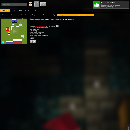
World selected
Play
Login
база росии кто за россию
прриходите в армию
Worlds 🗺
Top 🏆
News
Polls
About
Games 👾
Online
Best
Warps
Popular 🔥
Explore 🧭
My
база росии кто за россию прриходите в армию
база росии кто за россию прриходите в армию
Owner:
[принц ада]
питр ищу семю
Created: 10.03.2022 13:50
Gen type: Flat
Size: Large
Game mode: Creative
Battle mode: PvP
Mobs spawning is enabled
⭐ 2
👀 2.3K