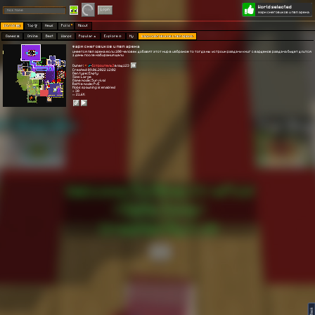
World selected
Play
Login
фарм снеговиков и пвп арена
Worlds 🗺
Top 🏆
News
Polls
About
Games 👾
Online
Best
Warps
Popular 🔥
Explore 🧭
My
фарм снеговиков и пвп арена
фарм снеговиков и пвп арена
имеется пвп арена если 100 человек добавят этот мир в избраное то тогда мы устроим раздачу книг с варденов раздача будет длится
1 день после набирания цели
Owner:
[строитель]
влад123
Created: 09.06.2022 12:02
Gen type: Empty
Size: Large
Game mode: Survival
Battle mode: PvE
Mobs spawning is enabled
⭐ 30
👀 21.6K