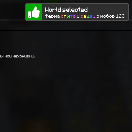
World selected
Ферма
о
п
ы
т
а
и
в
е
щ
е
й
с мобов 123
ны мои мехонизмы.