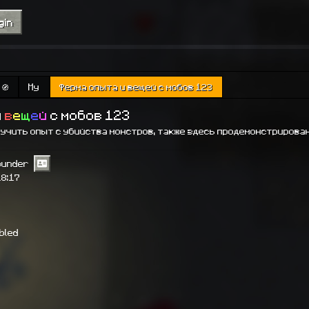
gin
🧭
My
Ферма опыта и вещей с мобов 123
и
в
е
щ
е
й
с мобов 123
лучить опыт с убийства монстров, также здесь продемонстрирова
ounder
18:17
abled