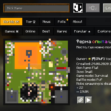
Play
Lo
Worlds 🗺
Top 🏆
News
Polls
About
Games 👾
Online
Best
Warps
Popular 🔥
Explore 
Ферма
о
п
ы
т
а
Место, где можно по
Owner:
[MvP]
Yo
Created: 29.08.2020 
Gen type: Flat
Size: Small
Game mode: Survival
Battle mode: PvP
Mobs spawning is dis
⭐ 22
👀 19.8K