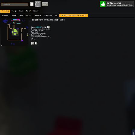
World selected
Play
Login
ИЩУ ДЕВУШАК ЗАХАДИТЕ БУДЕТ СЭКС
Worlds 🗺
Top 🏆
News
Polls
About
Games 👾
Online
Best
Warps
Popular 🔥
Explore 🧭
My
ИЩУ ДЕВУШАК ЗАХАДИТЕ БУДЕТ СЭКС
ИЩУ ДЕВУШАК ЗАХАДИТЕ БУДЕТ СЭКС
Owner:
[ЛЕОН]
АКСЁНЦ
Created: 13.10.2020 13:30
Gen type: Default
Size: Small
Game mode: Creative
Battle mode: PvP
Mobs spawning is enabled
⭐ 1
👀 7.6K