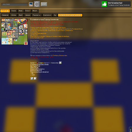
World selected
Play
Login
Ролевая игра: Город Хомяков
Worlds 🗺
Top 🏆
News
Polls
About
Games 👾
Online
Best
Warps
Popular 🔥
Explore 🧭
My
Ролевая игра: Город Хомяков
Ролевая игра: Город Хомяков
Привет!Это город,все вы знаете что в мини-играх есть ролевые
игры,в которые можно поиграть с друзьям
или просто погулять и посмотреть на город,
---------------------
Город хомяков позволяет вам здорово сыграть
с друзьями или просто поглядеть на город! Играйте это Ролевая Игра!
Играйте с друзьями! Вы можете быть доктором ,пожарным,
учителем,
или даже продавцом в
магазине!
Буду рад за отзывы городу, а также ставьте звезды,
если понравится!
Подсказка!
В торговых автоматах чтобы купить не нужны ресурсы!
Достаточно изумруды и сундуки,изумруды вы можете
поменять на эмеральды в банке города,
Эмеральды-Для того чтобы
купить вещь например,еда напитки и так далее,
Сундуки-Для того чтобы
купить то что необходимо для игры,например
огнетушитель пожарного.
--
Автор города и строитель -[🐹
Топ4ик🐹]Хомка про
Игра -Тип-Ролевая игра- игра
Игра -№1-
Owner:
[
L
egi
on
Wоrld
X
D]
Хомка про
Created: 27.04.2023 09:08
Gen type: Flat
Size: Large
Game mode: Creative
Battle mode: PvE
Mobs spawning is disabled
⭐ 25
👀 3.3K