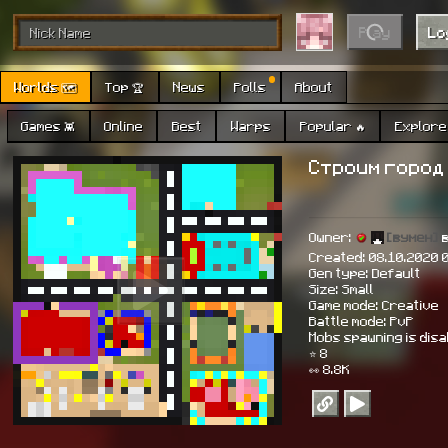
Play
Lo
Worlds 🗺
Top 🏆
News
Polls
About
Games 👾
Online
Best
Warps
Popular 🔥
Explore 
Строим город
Owner:
[вумен]
в
Created: 08.10.2020 
Gen type: Default
Size: Small
Game mode: Creative
Battle mode: PvP
Mobs spawning is dis
⭐ 8
👀 8.8K