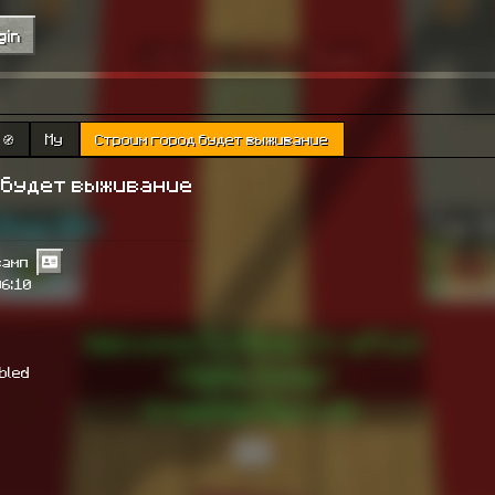
gin
🧭
My
Строим город будет выживание
 будет выживание
амп
06:10
abled